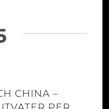
5
CH CHINA –
UTVATER PER