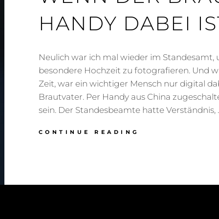
HANDY DABEI IS
Neulich war ich mal wieder im Standesamt, u
besondere Hochzeit zu fotografieren. Und wie
Zeit, war ein wichtiger Mensch nur digital da
Brautvater. Per Handy aus China zugeschalte
sein. Der Standesbeamte hatte Verständnis, 
LIVESTREAM
CONTINUE READING
NACH
CHINA
–
WENN
DER
BRAUTVATER
PER
HANDY