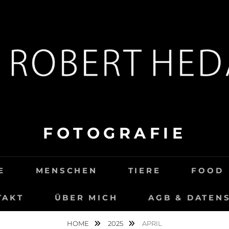
FOTOGRAFIE
E
MENSCHEN
TIERE
FOOD
TAKT
ÜBER MICH
AGB & DATEN
HOME
2025
APRIL